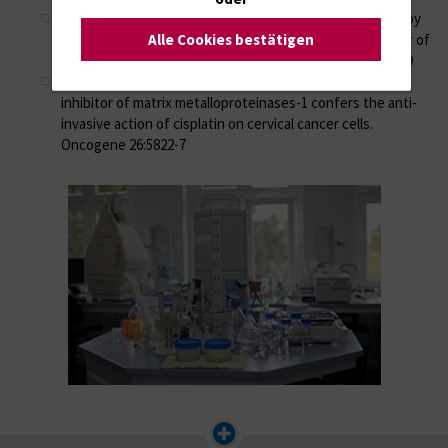
Ramer R, Hinz B (2008) Inhibition of cancer cell invasion by
Alle Cookies bestätigen
cannabinoids via increased expression of tissue inhibitor of
matrix metalloproteinases-1. J Natl Cancer Inst 100:59-69
Ramer R, Eichele K, Hinz B (2007) Upregulation of tissue
inhibitor of matrix metalloproteinases-1 confers the anti-
invasive action of cisplatin on cervical cancer cells.
Oncogene 26:5822-7