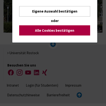
Eigene Auswahl bestätigen
oder
Alle Cookies bestätigen
Universität Rostock
Besuchen Sie uns
Facebook
Instagram
YouTube
LinkedIn
Xing
Intranet
Login (für Studenten)
Impressum
Datenschutzhinweise
Barrierefreiheit