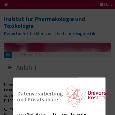
Menü
Institut für Pharmakologie und
Toxikologie
Department für Medizinische Labordiagnostik
Über uns
Anfahrt
Anfahrt
Universitätsmedizin Rostock
Institut für Pharmakologie und Toxikologie
Datenverarbeitung
Schillingallee 70
und Privatsphäre
D-18057 Rostock
0381 494 5771
Diese Website benutzt Cookies, die für das